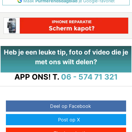
Maak
Purmerendsdagblad
je Google-favoriet
Heb je een leuke tip, foto of video die je
met ons wilt delen?
APP ONS!
T.
06 - 574 71 321
Deel op Facebook
Post op X