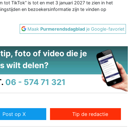
tot TikTok” is tot en met 3 januari 2027 te zien in het
gstijden en bezoekersinformatie zijn te vinden op
Maak
Purmerendsdagblad
je Google-favoriet
ip, foto of video die je
s wilt delen?
.
06 - 574 71 321
Post op X
Tip de redactie