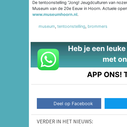
De tentoonstelling “Jong! Jeugdculturen van nozem 
Museum van de 20e Eeuw in Hoorn. Actuele openin
www.museumhoorn.nl
.
museum
,
tentoonstelling
,
brommers
Heb je een leuke t
met on
APP ONS!
T
Deel op Facebook
VERDER IN HET NIEUWS: