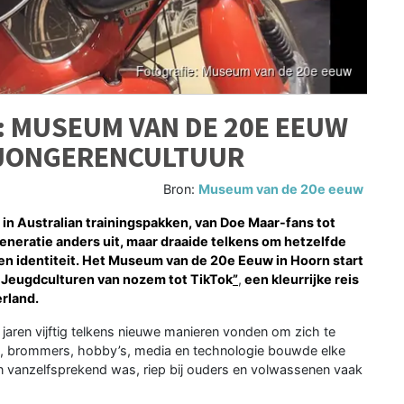
: MUSEUM VAN DE 20E EEUW
R JONGERENCULTUUR
Bron:
Museum van de 20e eeuw
n Australian trainingspakken, van Doe Maar-fans tot
 generatie anders uit, maar draaide telkens om hetzelfde
gen identiteit. Het Museum van de 20e Eeuw in Hoorn start
 Jeugdculturen van nozem tot TikTok
”
,
een kleurrijke reis
erland.
 jaren vijftig telkens nieuwe manieren vonden om zich te
al, brommers, hobby’s, media en technologie bouwde elke
n vanzelfsprekend was, riep bij ouders en volwassenen vaak