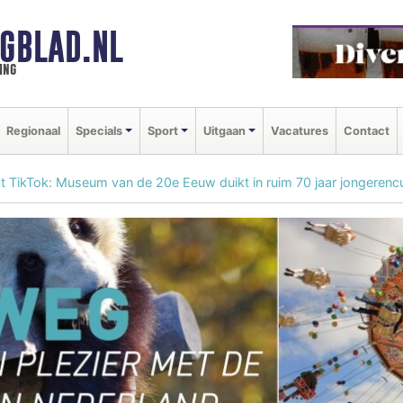
GBLAD.NL
ing
Regionaal
Specials
Sport
Uitgaan
Vacatures
Contact
 TikTok: Museum van de 20e Eeuw duikt in ruim 70 jaar jongerencu