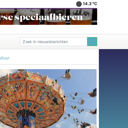
14.3 ℃
ltuur