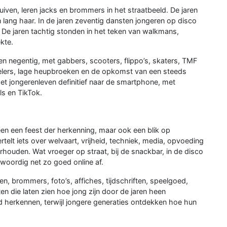
uiven, leren jacks en brommers in het straatbeeld. De jaren
lang haar. In de jaren zeventig dansten jongeren op disco
 De jaren tachtig stonden in het teken van walkmans,
kte.
n negentig, met gabbers, scooters, flippo’s, skaters, TMF
lers, lage heupbroeken en de opkomst van een steeds
t het jongerenleven definitief naar de smartphone, met
ls en TikTok.
een een feest der herkenning, maar ook een blik op
telt iets over welvaart, vrijheid, techniek, media, opvoeding
rhouden. Wat vroeger op straat, bij de snackbar, in de disco
woordig net zo goed online af.
, brommers, foto’s, affiches, tijdschriften, speelgoed,
n die laten zien hoe jong zijn door de jaren heen
d herkennen, terwijl jongere generaties ontdekken hoe hun