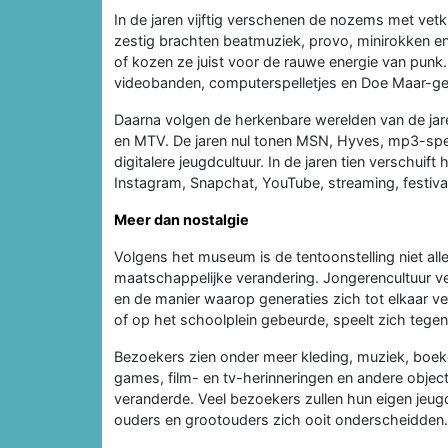
In de jaren vijftig verschenen de nozems met vetk
zestig brachten beatmuziek, provo, minirokken en 
of kozen ze juist voor de rauwe energie van punk.
videobanden, computerspelletjes en Doe Maar-ge
Daarna volgen de herkenbare werelden van de jare
en MTV. De jaren nul tonen MSN, Hyves, mp3-spe
digitalere jeugdcultuur. In de jaren tien verschuif
Instagram, Snapchat, YouTube, streaming, festiva
Meer dan nostalgie
Volgens het museum is de tentoonstelling niet all
maatschappelijke verandering. Jongerencultuur ver
en de manier waarop generaties zich tot elkaar ve
of op het schoolplein gebeurde, speelt zich tegen
Bezoekers zien onder meer kleding, muziek, boeken
games, film- en tv-herinneringen en andere objecte
veranderde. Veel bezoekers zullen hun eigen jeug
ouders en grootouders zich ooit onderscheidden.