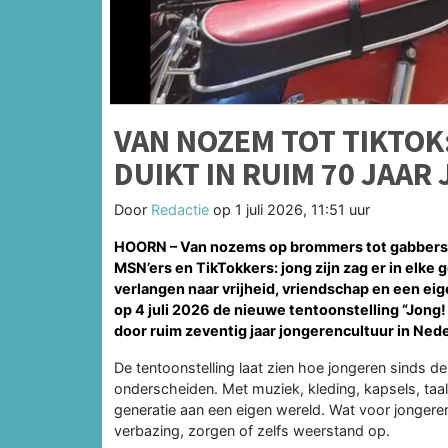
VAN NOZEM TOT TIKTOK
DUIKT IN RUIM 70 JAA
Door
Redactie
op
1 juli 2026, 11:51 uur
HOORN – Van nozems op brommers tot gabbers i
MSN’ers en TikTokkers: jong zijn zag er in elke
verlangen naar vrijheid, vriendschap en een ei
op 4 juli 2026 de nieuwe tentoonstelling
“Jong!
door ruim zeventig jaar jongerencultuur in Ned
De tentoonstelling laat zien hoe jongeren sinds de
onderscheiden. Met muziek, kleding, kapsels, ta
generatie aan een eigen wereld. Wat voor jongere
verbazing, zorgen of zelfs weerstand op.