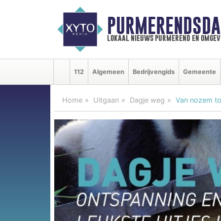
PURMERENDSDA
lokaal nieuws purmerend en omgev
112
Algemeen
Bedrijvengids
Gemeente
Home
Uitgaan
Dagje weg
Van nozem tot