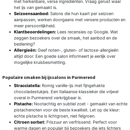
met herkenbare, verse ingrediënten. Vraag gerust waar
het ijs van gemaakt is.
Seizoensaanbod:
Salons die hun kaart per seizoen
aanpassen, werken doorgaans met versere producten en
meer persoonlijkheid.
Klantbeoordelingen:
Lees recensies op Google. Wat
zeggen bezoekers over de smaak, het aanbod en de
bediening?
Allergieën:
Geef noten-, gluten- of lactose-allergieën
altijd door. Een goede salon informeert je eerlijk over
mogelijke kruisbesmetting.
Populaire smaken bij ijssalons in Purmerend
Stracciatella:
Romig vanille-ijs met fijngehakte
chocoladestukjes. Een Italiaanse klassieker die vrijwel
overal in Purmerend verkrijgbaar is.
Pistache:
Nootachtig en subtiel zoet - gemaakt van echte
pistachenoten voor de beste kwaliteit. Let op de kleur:
echte pistache is lichtgroen, niet felgroen.
Citroen sorbet:
Friszuur en verfrissend. Perfect voor
warme dagen en populair bij bezoekers die iets lichters