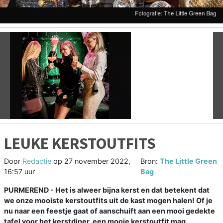
Vorige
V
LEUKE KERSTOUTFITS
Door
Redactie
op
27 november 2022,
Bron:
The Little Green
16:57 uur
Bag
PURMEREND - Het is alweer bijna kerst en dat betekent dat
we onze mooiste kerstoutfits uit de kast mogen halen! Of je
nu naar een feestje gaat of aanschuift aan een mooi gedekte
tafel voor het kerstdiner, een mooie kerstoutfit mag