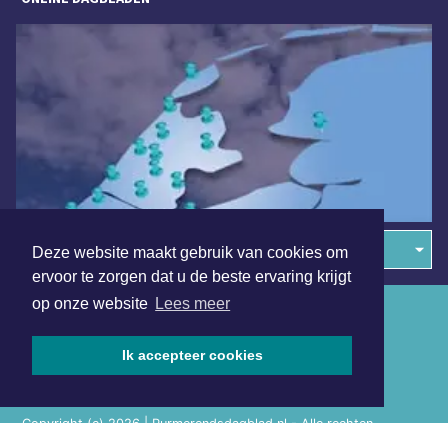
Overige dagbladen in de regio
Deze website maakt gebruik van cookies om
ervoor te zorgen dat u de beste ervaring krijgt
op onze website
Lees meer
Algemene voorwaarden
Disclaimer
Ik accepteer cookies
Privacy Statement
Copyright (c) 2026 | Purmerendsdagblad.nl - Alle rechten
voorbehouden