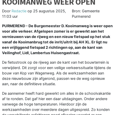
KOOIMANWEG WEER OPEN
Door
Redactie
op
25 augustus 2025,
Bron: Gemeente
11:03 uur
Purmerend
PURMEREND - De Burgemeester D. Kooimanweg is weer open
voor alle verkeer. Afgelopen zomer is er gewerkt aan het
vernieuwen van de rijweg en een nieuw fietspad op het stuk
vanaf de Kooimanbrug tot de inrit/uitrit bij AH XL. Er ligt nu
een vrijliggend fietspad 2 richtingen op, aan de kant van
Veilinghof, Lidl, Lambertus Huisengastraat.
De fietsstrook op de rijweg aan de kant van het bouwterrein is
verwijderd. Dit zorgt voor een veilige verkeerssituatie tijdens de
bouw van Kop van Wagenweg. Als de werkzaamheden aan
deze nieuwbouw zijn afgerond, passen we de weg opnieuw
aan, naar de definitieve situatie.
De aannemer heeft hard gewerkt om alles in de schoolvakantie
af te ronden. Dat gaf hier een daar uitdagingen. Onder andere
vanwege de hoge temperaturen. Hierdoor zijn de
werkzaamheden over meerdere dagen uitgespreid. Zo konden
de verschillende asfaltlagen goed afkoelen voordat er een