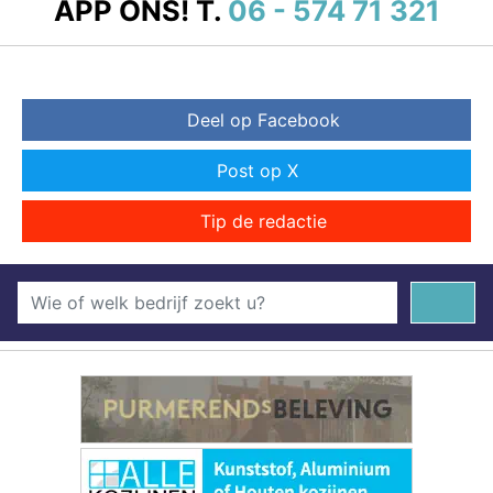
APP ONS!
T.
06 - 574 71 321
Deel op Facebook
Post op X
Tip de redactie