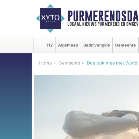
PURMERENDSDA
lokaal nieuws purmerend en omgev
112
Algemeen
Bedrijvengids
Gemeente
Home
Gemeente
Doe ook mee met World 