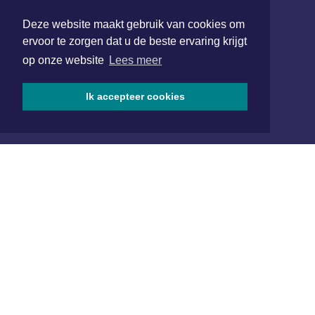
Deze website maakt gebruik van cookies om
Hoofdvestiging:
ervoor te zorgen dat u de beste ervaring krijgt
van Benthuizenlaan 1
op onze website
Lees meer
1701 BZ Heerhugowaard
072 8200 600
Ik accepteer cookies
redactie@xyto.nl
www.xyto.nl
SOCIAL MEDIA
NIEUWSBRIEF AANMELDEN
Schrijf je in voor onze nieuwsbrief en krijg wekelijks een
samenvatting van alle gebeurtenissen uit jouw regio.
Aanmelden