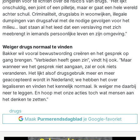
jongeren voor te lichten over de risico’s van drugs. “Het lijkt
onschuldig, een joint of een pilletje, maar er gaat een hele wereld
achter schuil. Criminaliteit, drugslabs in woonwijken, illegale
dumpingen van drugsafval met de nodige gevolgen voor het
milieu… laat staan al het leed dat een verslaving met zich
meebrengt in iemands persoonlijke leven en zijn omgeving.”
Weiger drugs normaal te vinden
Bakker wil vooral bewustwording creëren en het gesprek op
gang brengen. “Verbieden heeft geen zin”, vindt hij ook. “Maar
wanneer we het gesprek niet aangaan, zal er ook niets
veranderen. Het lijkt alsof drugsgebruik meer en meer
geaccepteerd wordt in Nederland; we hebben het over
legaliseren en vinden het kennelijk normaal. Ik weiger me daarbij
neer te leggen. En hoop met onze acties toch wat mensen aan
het denken te zetten.”
drugs
Maak
Purmerendsdagblad
je Google-favoriet