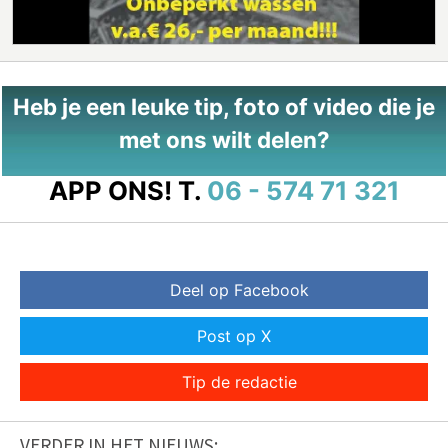
Heb je een leuke tip, foto of video die je
met ons wilt delen?
APP ONS!
T.
06 - 574 71 321
Deel op Facebook
Post op X
Tip de redactie
VERDER IN HET NIEUWS: