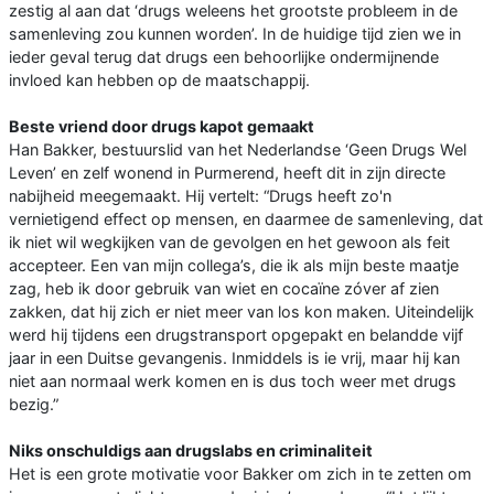
zestig al aan dat ‘drugs weleens het grootste probleem in de
samenleving zou kunnen worden’. In de huidige tijd zien we in
ieder geval terug dat drugs een behoorlijke ondermijnende
invloed kan hebben op de maatschappij.
Beste vriend door drugs kapot gemaakt
Han Bakker, bestuurslid van het Nederlandse ‘Geen Drugs Wel
Leven’ en zelf wonend in Purmerend, heeft dit in zijn directe
nabijheid meegemaakt. Hij vertelt: “Drugs heeft zo'n
vernietigend effect op mensen, en daarmee de samenleving, dat
ik niet wil wegkijken van de gevolgen en het gewoon als feit
accepteer. Een van mijn collega’s, die ik als mijn beste maatje
zag, heb ik door gebruik van wiet en cocaïne zóver af zien
zakken, dat hij zich er niet meer van los kon maken. Uiteindelijk
werd hij tijdens een drugstransport opgepakt en belandde vijf
jaar in een Duitse gevangenis. Inmiddels is ie vrij, maar hij kan
niet aan normaal werk komen en is dus toch weer met drugs
bezig.”
Niks onschuldigs aan drugslabs en criminaliteit
Het is een grote motivatie voor Bakker om zich in te zetten om