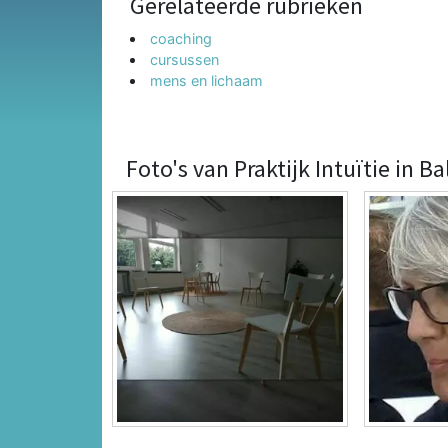
Gerelateerde rubrieken
coaching
cursussen
mens en lichaam
Foto's van Praktijk Intuïtie in B