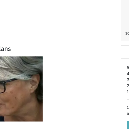
S
alans
1
O
e