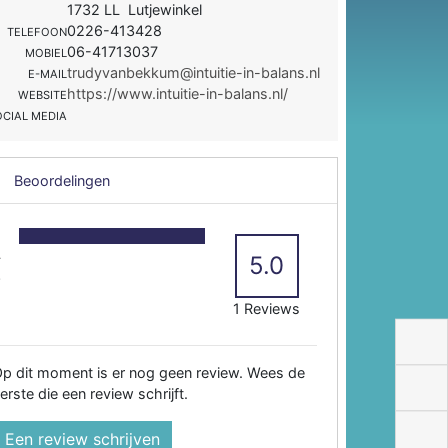
1732 LL Lutjewinkel
0226-413428
TELEFOON
06-41713037
MOBIEL
trudyvanbekkum@intuitie-in-balans.nl
E-MAIL
https://www.intuitie-in-balans.nl/
WEBSITE
OCIAL MEDIA
Beoordelingen
5
4
5.0
3
2
1 Reviews
p dit moment is er nog geen review. Wees de
erste die een review schrijft.
Een review schrijven