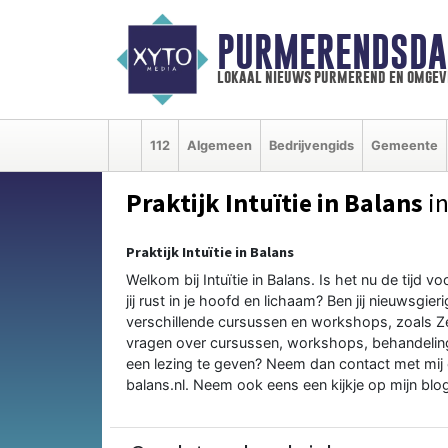
PURMERENDSDA
lokaal nieuws purmerend en omgev
112
Algemeen
Bedrijvengids
Gemeente
Praktijk Intuïtie in Balans
in
Praktijk Intuïtie in Balans
Welkom bij Intuïtie in Balans. Is het nu de tijd v
jij rust in je hoofd en lichaam? Ben jij nieuwsgi
verschillende cursussen en workshops, zoals Zelf
vragen over cursussen, workshops, behandelinge
een lezing te geven? Neem dan contact met mij
balans.nl. Neem ook eens een kijkje op mijn blo