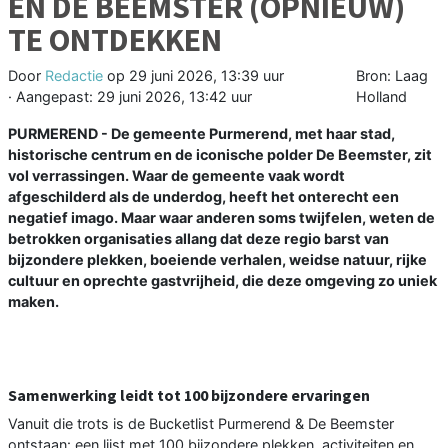
EN DE BEEMSTER (OPNIEUW)
TE ONTDEKKEN
Door
Redactie
op
29 juni 2026, 13:39 uur
Bron: Laag
· Aangepast:
29 juni 2026, 13:42 uur
Holland
PURMEREND - De gemeente Purmerend, met haar stad,
historische centrum en de iconische polder De Beemster, zit
vol verrassingen. Waar de gemeente vaak wordt
afgeschilderd als de underdog, heeft het onterecht een
negatief imago. Maar waar anderen soms twijfelen, weten de
betrokken organisaties allang dat deze regio barst van
bijzondere plekken, boeiende verhalen, weidse natuur, rijke
cultuur en oprechte gastvrijheid, die deze omgeving zo uniek
maken.
Samenwerking leidt tot 100 bijzondere ervaringen
Vanuit die trots is de Bucketlist Purmerend & De Beemster
ontstaan: een lijst met 100 bijzondere plekken, activiteiten en