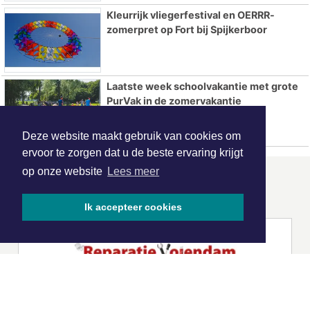
Kleurrijk vliegerfestival en OERRR-
zomerpret op Fort bij Spijkerboor
Laatste week schoolvakantie met grote
PurVak in de zomervakantie
Deze website maakt gebruik van cookies om
ervoor te zorgen dat u de beste ervaring krijgt
op onze website
Lees meer
ONZE
PARTNERS
Ik accepteer cookies