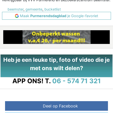
beemster
,
gemeente
,
bucketlist
Maak
Purmerendsdagblad
je Google-favoriet
Heb je een leuke tip, foto of video die je
met ons wilt delen?
APP ONS!
T.
06 - 574 71 321
Deel op Facebook