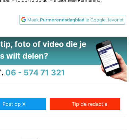
mber – 10.00-15.30 uur – Bibliotheek Purmerend,
Maak
Purmerendsdagblad
je Google-favoriet
ip, foto of video die je
s wilt delen?
.
06 - 574 71 321
Post op X
Tip de redactie