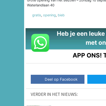
Grote opening van het seizoen – zondag 10 septe
Waterlandlaan 40
gratis
,
opening
,
bieb
Heb je een leuke t
met on
APP ONS!
T
Deel op Facebook
VERDER IN HET NIEUWS: