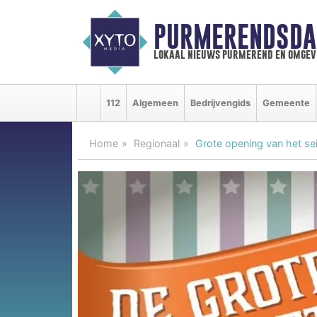
PURMERENDSDA
lokaal nieuws purmerend en omgev
112
Algemeen
Bedrijvengids
Gemeente
Home
Regionaal
Grote opening van het sei