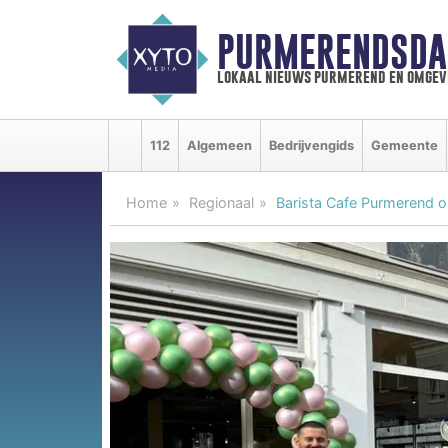
PURMERENDSDA
lokaal nieuws purmerend en omgev
112
Algemeen
Bedrijvengids
Gemeente
Home
Regionaal
Barista Cafe Purmerend o