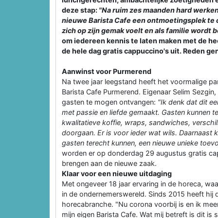
deze stap:
"Na ruim zes maanden hard werken 
nieuwe Barista Cafe een ontmoetingsplek te 
zich op zijn gemak voelt en als familie wordt 
om iedereen kennis te laten maken met de hee
de hele dag gratis cappuccino's uit. Reden ge
Aanwinst voor Purmerend
Na twee jaar leegstand heeft het voormalige p
Barista Cafe Purmerend. Eigenaar Selim Sezgin, 
gasten te mogen ontvangen:
"Ik denk dat dit e
met passie en liefde gemaakt. Gasten kunnen te
kwalitatieve koffie, wraps, sandwiches, verschi
doorgaan. Er is voor ieder wat wils. Daarnaast
gasten terecht kunnen, een nieuwe unieke toe
worden er op donderdag 29 augustus gratis cap
brengen aan de nieuwe zaak.
Klaar voor een nieuwe uitdaging
Met ongeveer 18 jaar ervaring in de horeca, waar
in de ondernemerswereld. Sinds 2015 heeft hij de
horecabranche. "Nu corona voorbij is en ik mee
mijn eigen Barista Cafe. Wat mij betreft is dit is