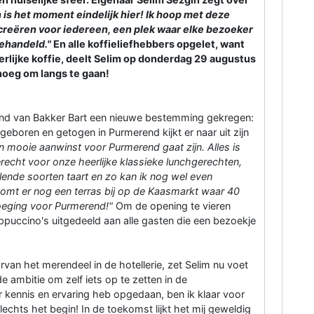
is het moment eindelijk hier! Ik hoop met deze
creëren voor iedereen, een plek waar elke bezoeker
behandeld."
En alle koffieliefhebbers opgelet, want
rlijke koffie, deelt Selim op donderdag 29 augustus
noeg om langs te gaan!
and van Bakker Bart een nieuwe bestemming gekregen:
geboren en getogen in Purmerend kijkt er naar uit zijn
en mooie aanwinst voor Purmerend gaat zijn. Alles is
recht voor onze heerlijke klassieke lunchgerechten,
llende soorten taart en zo kan ik nog wel even
 komt er nog een terras bij op de Kaasmarkt waar 40
voeging voor Purmerend!"
Om de opening te vieren
puccino's uitgedeeld aan alle gasten die een bezoekje
van het merendeel in de hotellerie, zet Selim nu voet
 ambitie om zelf iets op te zetten in de
r kennis en ervaring heb opgedaan, ben ik klaar voor
 slechts het begin! In de toekomst lijkt het mij geweldig