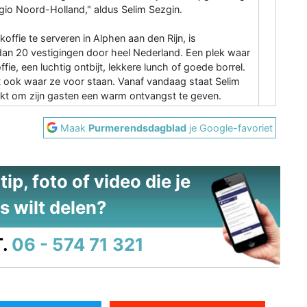
gio Noord-Holland," aldus Selim Sezgin.
fie te serveren in Alphen aan den Rijn, is
 dan 20 vestigingen door heel Nederland. Een plek waar
ie, een luchtig ontbijt, lekkere lunch of goede borrel.
t ook waar ze voor staan. Vanaf vandaag staat Selim
rkt om zijn gasten een warm ontvangst te geven.
Maak
Purmerendsdagblad
je Google-favoriet
ip, foto of video die je
s wilt delen?
.
06 - 574 71 321