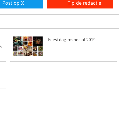
Post op X
Tip de redactie
Feestdagenspecial 2019
5