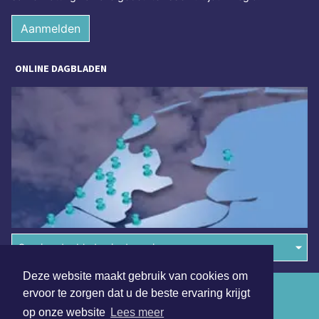
Aanmelden
ONLINE DAGBLADEN
Overige dagbladen in de regio
Deze website maakt gebruik van cookies om
Algemene voorwaarden
ervoor te zorgen dat u de beste ervaring krijgt
op onze website
Lees meer
Disclaimer