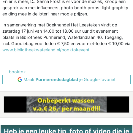
En er is meer, DJ Senna Frost is er voor de muziek, knoop een
gesprek aan met influencers, photo booth props, light graphity
en ding mee in de loterij naar mooie prijzen.
In samenwerking met Boekhandel Het Leesteken vindt op
zaterdag 17 juni van 14.00 tot 18.00 uur uur dit evenement
plaats in Bibliotheek Purmerend, Waterlandlaan 40. Toegang,
incl. Goodiebag voor leden € 7,50 en voor niet-leden € 10,00 via
www.bibliotheekwaterland.nl/booktokevent
booktok
Maak
Purmerendsdagblad
je Google-favoriet
Heb je een leuke tip, foto of video die je