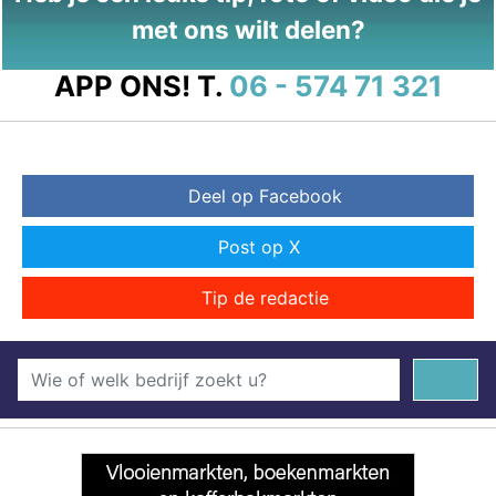
met ons wilt delen?
APP ONS!
T.
06 - 574 71 321
Deel op Facebook
Post op X
Tip de redactie