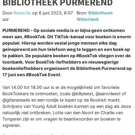
BIBLIOTHEEK PURMEREND
Door
Redactie
op
6 juni 2023, 6:07
Bron:
Bibliotheek
uur
Waterland
PURMEREND - Op sociale media is er bijna geen ontkomen
meer aan, #BookTok. Dit TikTok-kanaal voor boeken is enorm
populair. Hierop worden veelal jonge mensen elke dag
geïnspireerd om hun telefoon weg te leggen en een boek op
te pakken. De populaire boeken op #BookTok vliegen over de
toonbank. Voor BookTok-liefhebbers en nieuwsgierige
boekenliefhebbers organiseert de Bibliotheek Purmerend op
17 juni een #BookTok Event.
Van 14.00 tot 18.00 uur is er de mogelijkheid om favoriete
BookTokkers te ontmoeten, zoals @billyleest, @aaronleest of
@gitanareads en een rondje te lopen op de Bookish markt.
Schrijvers van Young Adult boeken kunnen op een dag als deze
natuurlijk niet ontbreken. Lotte van den Noort en Charlie van
Tongeren zijn er om vragen te beantwoorden en boeken te
signeren.