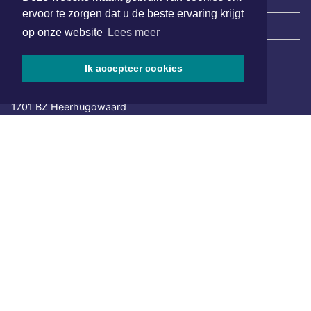
ervoor te zorgen dat u de beste ervaring krijgt
|
Nieuws | Sport | Evenementen
op onze website
Lees meer
Ik accepteer cookies
Hoofdvestiging:
van Benthuizenlaan 1
1701 BZ Heerhugowaard
072 8200 600
redactie@xyto.nl
www.xyto.nl
SOCIAL MEDIA
NIEUWSBRIEF AANMELDEN
Schrijf je in voor onze nieuwsbrief en krijg wekelijks een
samenvatting van alle gebeurtenissen uit jouw regio.