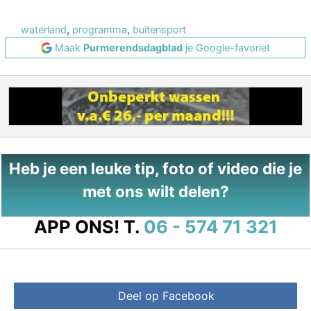
waterland
,
programma
,
buitensport
Maak
Purmerendsdagblad
je Google-favoriet
Heb je een leuke tip, foto of video die je
met ons wilt delen?
APP ONS!
T.
06 - 574 71 321
Deel op Facebook