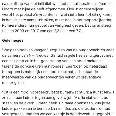
na de aftrap van het initiatief was het aantal inbraken in Purmer-
Noord met bijna de helft afgenomen. Ook in andere wijken
werpt het project z'n vruchten af, wat niet alleen tot uiting komt
in het kleinere aantal inbraken, maar ook in het rapportcijfer dat
Purmerenders hun gevoel van veiligheid geven. Dat cijfer steeg
tussen 2003 en 2017 van een 7,3 naar een 7,7.
Gele hesjes
"We gaan boeven vangen", zegt een van de burgerwachten voor
de camera van NH Nieuws. Gehuld in gele hesjes, uitgerust met
een zaklamp en in het gezelschap van een hond maken ze
tijdens de donkere uren hun rondes. Een 'boef' op heterdaad
betrappen is natuurlijk een mooi resultaat, al bestaat de
meerwaarde van de burgerwachten vaker uit preventieve
maatregelen.
"Dit is een mooi voorbeeld", zegt burgerwacht Erica Kunst terwijl
ze naar een ladder tegen een gevel wijst. "Als 'ie niet vast zou
staan, en de overbuurman heeft z'n raam openstaan, kun je de
ladder pakken en je bent zo binnen. Dus als die ladder niet had
vastgestaan, hadden we een kaartje in de brievenbus gegooid."