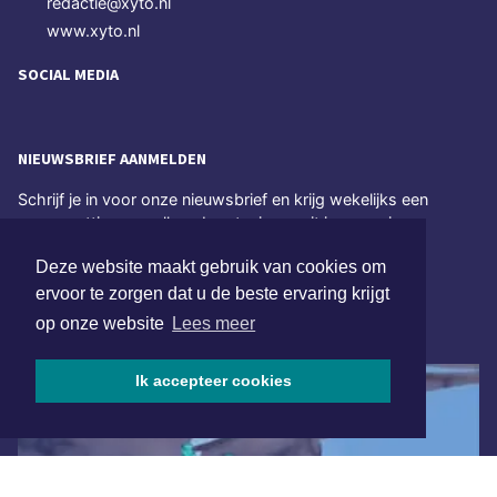
redactie@xyto.nl
www.xyto.nl
SOCIAL MEDIA
NIEUWSBRIEF AANMELDEN
Schrijf je in voor onze nieuwsbrief en krijg wekelijks een
samenvatting van alle gebeurtenissen uit jouw regio.
Deze website maakt gebruik van cookies om
Aanmelden
ervoor te zorgen dat u de beste ervaring krijgt
op onze website
Lees meer
ONLINE DAGBLADEN
Ik accepteer cookies