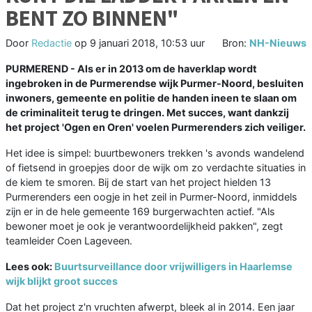
BENT ZO BINNEN"
Door
Redactie
op
9 januari 2018, 10:53 uur
Bron:
NH-Nieuws
PURMEREND - Als er in 2013 om de haverklap wordt
ingebroken in de Purmerendse wijk Purmer-Noord, besluiten
inwoners, gemeente en politie de handen ineen te slaan om
de criminaliteit terug te dringen. Met succes, want dankzij
het project 'Ogen en Oren' voelen Purmerenders zich veiliger.
Het idee is simpel: buurtbewoners trekken 's avonds wandelend
of fietsend in groepjes door de wijk om zo verdachte situaties in
de kiem te smoren. Bij de start van het project hielden 13
Purmerenders een oogje in het zeil in Purmer-Noord, inmiddels
zijn er in de hele gemeente 169 burgerwachten actief. "Als
bewoner moet je ook je verantwoordelijkheid pakken", zegt
teamleider Coen Lageveen.
Lees ook:
Buurtsurveillance door vrijwilligers in Haarlemse
wijk blijkt groot succes
Dat het project z'n vruchten afwerpt, bleek al in 2014. Een jaar