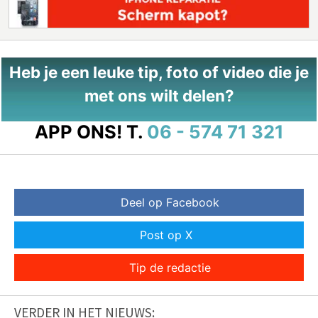
Heb je een leuke tip, foto of video die je
met ons wilt delen?
APP ONS!
T.
06 - 574 71 321
Deel op Facebook
Post op X
Tip de redactie
VERDER IN HET NIEUWS: