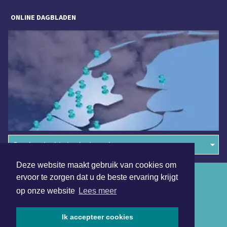
ONLINE DAGBLADEN
Overige dagbladen in de regio
Deze website maakt gebruik van cookies om
Algemene voorwaarden
ervoor te zorgen dat u de beste ervaring krijgt
op onze website
Lees meer
Disclaimer
Privacy Statement
Ik accepteer cookies