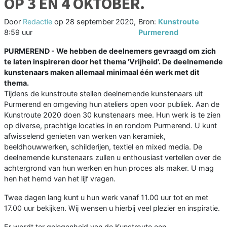
OP 3 EN 4 OKTOBER.
Door
Redactie
op
28 september 2020,
Bron:
Kunstroute
8:59 uur
Purmerend
PURMEREND - We hebben de deelnemers gevraagd om zich
te laten inspireren door het thema 'Vrijheid'. De deelnemende
kunstenaars maken allemaal minimaal één werk met dit
thema.
Tijdens de kunstroute stellen deelnemende kunstenaars uit
Purmerend en omgeving hun ateliers open voor publiek. Aan de
Kunstroute 2020 doen 30 kunstenaars mee. Hun werk is te zien
op diverse, prachtige locaties in en rondom Purmerend. U kunt
afwisselend genieten van werken van keramiek,
beeldhouwwerken, schilderijen, textiel en mixed media. De
deelnemende kunstenaars zullen u enthousiast vertellen over de
achtergrond van hun werken en hun proces als maker. U mag
hen het hemd van het lijf vragen.
Twee dagen lang kunt u hun werk vanaf 11.00 uur tot en met
17.00 uur bekijken. Wij wensen u hierbij veel plezier en inspiratie.
Er wordt ter gelegenheid van de Kunstroute een