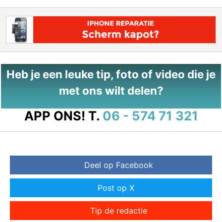
Heb je een leuke tip, foto of video die je
met ons wilt delen?
APP ONS!
T.
06 - 574 71 321
Deel op Facebook
Post op X
Tip de redactie