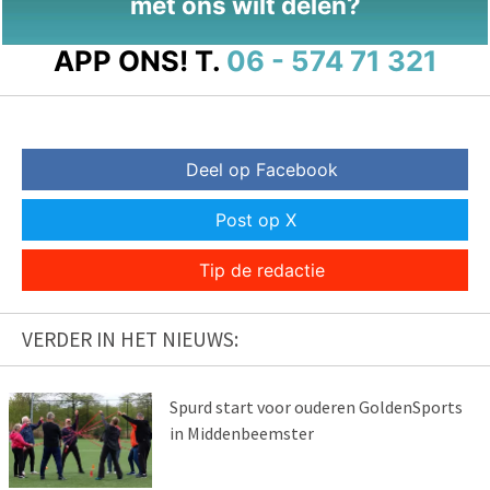
met ons wilt delen?
APP ONS!
T.
06 - 574 71 321
Deel op Facebook
Post op X
Tip de redactie
VERDER IN HET NIEUWS:
Spurd start voor ouderen GoldenSports
in Middenbeemster