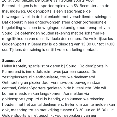
zorgt voor plezier. De locatie van GoldenSports voor
Beemsterlingen is het sportcomplex van SV Beemster aan de
Insulindeweg. GoldenSports is een laagdrempelige
beweegactiviteit in de buitenlucht met verschillende trainingen.
Dat gebeurt in een ongedwongen sfeer onder professionele
begeleiding van een bewegingsdeskundige ouderensport van
Spurd. De oefeningen houden rekening met de lichamelijke
mogelijkheden van de individuele deelnemers. De wekelijkse les
GoldenSports in Beemster is op dinsdag van 13.00 uur tot 14.00
uur. Tijdens de training is er tijd voor onderling contact.
Succesvol
Helen Kaptein, specialist ouderen bij Spurd: ‘GoldenSports in
Purmerend is inmiddels ruim twee jaar een succes. De
zestigplussers zijn enthousiaste, trouwe deelnemers!
Ontmoeting en plezier door verantwoord bewegen staan
centraal, GoldenSporters genieten in de buitenlucht. Wie wil
komen meedoen kan langskomen. Aanmelden via
goldensports@spurd.nl is handig, dan kunnen we rekening
houden met het aantal deelnemers. Bellen om aan te melden kan
ook, maandag tot en met vrijdag tussen 08.30 uur en 15.30 uur.’
GoldenSports is niet geschikt voor gebruikers van een