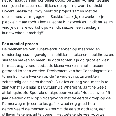
het formaat van een schoenendoos. De zalen vormen tezamen
een rijdend museum dat tijdens de opening wordt onthuld.
Docent Saskia de Rooy heeft dit project samen met de
deelnemers vorm gegeven. Saskia: ” Ja kijk, de werken zijn
piepklein maar toch allemaal echte kunstwerkjes. In dit museum
vind je van alle workshops van dit seizoen een verslag in
kunstwerken; prachtig!!”.
Een creatief proces
De deelnemers van KunstWerkt! hebben op maandag en
donderdag lessen gevolgd in schilderen, tekenen, beeldhouwen,
sieraden maken en meer. De opdrachten zijn op groot en klein
formaat uitgevoerd, zodat de kleine werken in het museum
getoond konden worden. Deelnemers van het Coachingsatelier
tonen hun kunstwerken op de 1e verdieping, zij werkten
zelfstandig aan eigen thema’s. Dit alles en nog veel meer is te
zien vanaf 16 januari bij Cultuurhuis Wherelant. Jantine Geels,
afdelingshoofd Speciale doelgroepen vertelt: “Het is alweer 15
jaar geleden dat ik op vrijdagavond met de eerste groep op de
Purmerweg mijn eerste les gaf. Ik weet nog goed hoe
gemotiveerd de mensen waren om de eerste opdracht, een
stilleven tekenen, uit te voeren. Het betekende veel voor ze,