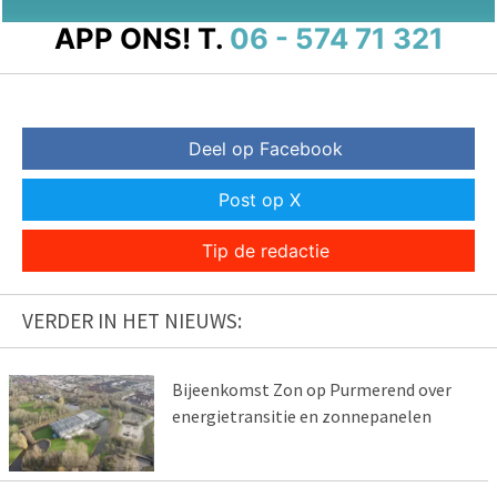
APP ONS!
T.
06 - 574 71 321
Deel op Facebook
Post op X
Tip de redactie
VERDER IN HET NIEUWS:
Bijeenkomst Zon op Purmerend over
energietransitie en zonnepanelen