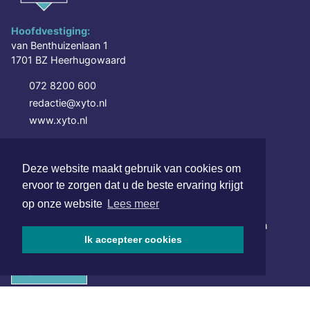
Hoofdvestiging:
van Benthuizenlaan 1
1701 BZ Heerhugowaard
072 8200 600
redactie@xyto.nl
www.xyto.nl
SOCIAL MEDIA
Deze website maakt gebruik van cookies om
ervoor te zorgen dat u de beste ervaring krijgt
NIEUWSBRIEF AANMELDEN
op onze website
Lees meer
Schrijf je in voor onze nieuwsbrief en krijg wekelijks een
samenvatting van alle gebeurtenissen uit jouw regio.
Ik accepteer cookies
Aanmelden