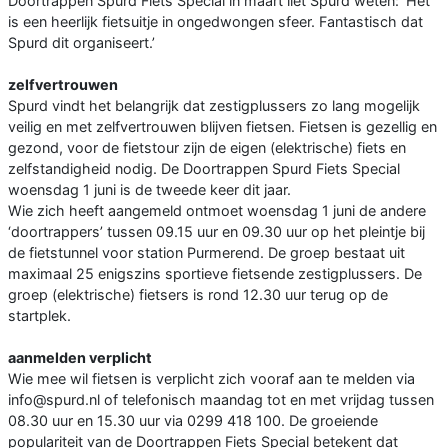
Doortrappen Spurd Fiets Special in maart liet Spurd weten: ‘Het
is een heerlijk fietsuitje in ongedwongen sfeer. Fantastisch dat
Spurd dit organiseert.’
zelfvertrouwen
Spurd vindt het belangrijk dat zestigplussers zo lang mogelijk
veilig en met zelfvertrouwen blijven fietsen. Fietsen is gezellig en
gezond, voor de fietstour zijn de eigen (elektrische) fiets en
zelfstandigheid nodig. De Doortrappen Spurd Fiets Special
woensdag 1 juni is de tweede keer dit jaar.
Wie zich heeft aangemeld ontmoet woensdag 1 juni de andere
‘doortrappers’ tussen 09.15 uur en 09.30 uur op het pleintje bij
de fietstunnel voor station Purmerend. De groep bestaat uit
maximaal 25 enigszins sportieve fietsende zestigplussers. De
groep (elektrische) fietsers is rond 12.30 uur terug op de
startplek.
aanmelden verplicht
Wie mee wil fietsen is verplicht zich vooraf aan te melden via
info@spurd.nl of telefonisch maandag tot en met vrijdag tussen
08.30 uur en 15.30 uur via 0299 418 100. De groeiende
populariteit van de Doortrappen Fiets Special betekent dat