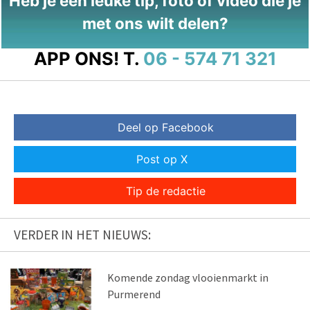
Heb je een leuke tip, foto of video die je
met ons wilt delen?
APP ONS!
T.
06 - 574 71 321
Deel op Facebook
Post op X
Tip de redactie
VERDER IN HET NIEUWS:
Komende zondag vlooienmarkt in
Purmerend