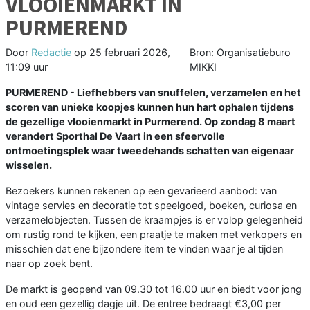
VLOOIENMARKT IN
PURMEREND
Door
Redactie
op
25 februari 2026,
Bron: Organisatieburo
11:09 uur
MIKKI
PURMEREND - Liefhebbers van snuffelen, verzamelen en het
scoren van unieke koopjes kunnen hun hart ophalen tijdens
de gezellige vlooienmarkt in Purmerend. Op zondag 8 maart
verandert Sporthal De Vaart in een sfeervolle
ontmoetingsplek waar tweedehands schatten van eigenaar
wisselen.
Bezoekers kunnen rekenen op een gevarieerd aanbod: van
vintage servies en decoratie tot speelgoed, boeken, curiosa en
verzamelobjecten. Tussen de kraampjes is er volop gelegenheid
om rustig rond te kijken, een praatje te maken met verkopers en
misschien dat ene bijzondere item te vinden waar je al tijden
naar op zoek bent.
De markt is geopend van 09.30 tot 16.00 uur en biedt voor jong
en oud een gezellig dagje uit. De entree bedraagt €3,00 per