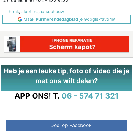
telefoonnummer 072 - 582 8282.
hhnk
,
sloot
,
najaarsschouw
Maak
Purmerendsdagblad
je Google-favoriet
Heb je een leuke tip, foto of video die je
met ons wilt delen?
APP ONS!
T.
06 - 574 71 321
Deel op Facebook