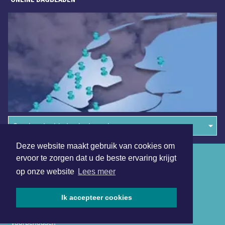
Overige dagbladen in de regio
Deze website maakt gebruik van cookies om
Algemene voorwaarden
ervoor te zorgen dat u de beste ervaring krijgt
op onze website
Lees meer
Disclaimer
Privacy Statement
Ik accepteer cookies
Copyright (c) 2026 | Purmerendsdagblad.nl - Alle rechten
voorbehouden