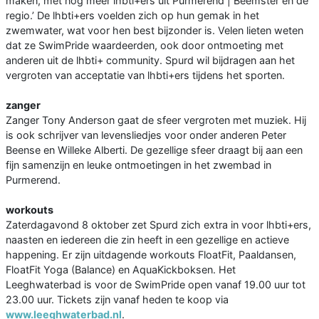
maken, met nog meer lhbti+ers uit Purmerend | Beemster en de
regio.’ De lhbti+ers voelden zich op hun gemak in het
zwemwater, wat voor hen best bijzonder is. Velen lieten weten
dat ze SwimPride waardeerden, ook door ontmoeting met
anderen uit de lhbti+ community. Spurd wil bijdragen aan het
vergroten van acceptatie van lhbti+ers tijdens het sporten.
zanger
Zanger Tony Anderson gaat de sfeer vergroten met muziek. Hij
is ook schrijver van levensliedjes voor onder anderen Peter
Beense en Willeke Alberti. De gezellige sfeer draagt bij aan een
fijn samenzijn en leuke ontmoetingen in het zwembad in
Purmerend.
workouts
Zaterdagavond 8 oktober zet Spurd zich extra in voor lhbti+ers,
naasten en iedereen die zin heeft in een gezellige en actieve
happening. Er zijn uitdagende workouts FloatFit, Paaldansen,
FloatFit Yoga (Balance) en AquaKickboksen. Het
Leeghwaterbad is voor de SwimPride open vanaf 19.00 uur tot
23.00 uur. Tickets zijn vanaf heden te koop via
www.leeghwaterbad.nl
.