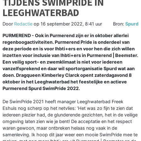
TIJDENS SWIMPRIDE IN
LEEGHWATERBAD
Door
Redactie
op
16 september 2022, 8:41 uur
Bron:
Spurd
PURMEREND - Ook in Purmerend zijn er in oktober allerlei
regenboogactiviteiten. Purmerend Pride is onderdeel van
deze periode en is voor lhbti+ers en voor hen die zich willen
inzetten voor inclusie van lhbti+ers in Purmerend | Beemster.
Een veilig sport- en zwemklimaat is niet voor iedereen
vanzelfsprekend en daar wil sportorganisatie Spurd wat aan
doen. Dragqueen Kimberley Clarck opent zaterdagavond 8
oktober in het Leeghwaterbad het feestelijke en actieve
Purmerend Spurd SwimPride 2022.
De SwimPride 2021 heeft manager Leeghwaterbad Freek
Eshuis nog scherp op het netvlies: ‘Het was zo fijn te zien dat
iedereen plezier had, de glunderende gezichten, het in de veilige
omgeving laten zien wie je bent! De acceptatie en het respect
waren gewoon, maar ontbreken helaas nog vaak in de
samenleving. Ik hoop dit jaar weer een mooie SwimPride mee te