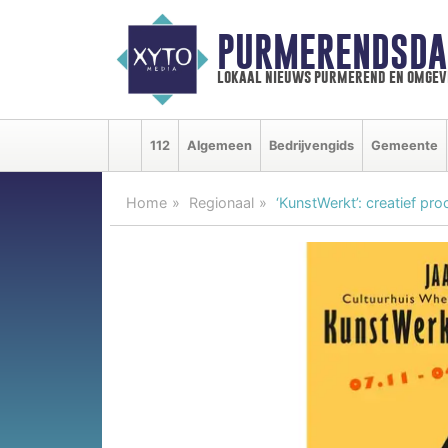
PURMERENDSDA
lokaal nieuws purmerend en omgev
112
Algemeen
Bedrijvengids
Gemeente
Home
Regionaal
‘KunstWerkt’: creatief p