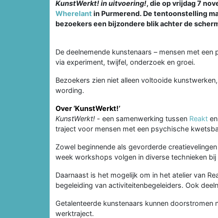
KunstWerkt! in uitvoering!
, die op vrijdag 7 no
Wherelant
in Purmerend. De tentoonstelling ma
bezoekers een bijzondere blik achter de scher
De deelnemende kunstenaars – mensen met een ps
via experiment, twijfel, onderzoek en groei.
Bezoekers zien niet alleen voltooide kunstwerken,
wording.
Over ‘KunstWerkt!’
KunstWerkt!
- een samenwerking tussen
Reakt
e
traject voor mensen met een psychische kwetsba
Zowel beginnende als gevorderde creatievelingen 
week workshops volgen in diverse technieken bij
Daarnaast is het mogelijk om in het atelier van R
begeleiding van activiteitenbegeleiders. Ook deel
Getalenteerde kunstenaars kunnen doorstromen naar
werktraject.