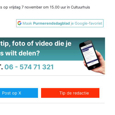
ats op vrijdag 7 november om 15.00 uur in Cultuurhuis
Maak
Purmerendsdagblad
je Google-favoriet
ip, foto of video die je
s wilt delen?
.
06 - 574 71 321
Post op X
Tip de redactie