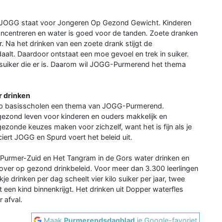
. JOGG staat voor Jongeren Op Gezond Gewicht. Kinderen
oncentreren en water is goed voor de tanden. Zoete dranken
r. Na het drinken van een zoete drank stijgt de
alt. Daardoor ontstaat een moe gevoel en trek in suiker.
te suiker die er is. Daarom wil JOGG-Purmerend het thema
r drinken
n op basisscholen een thema van JOGG-Purmerend.
ezond leven voor kinderen en ouders makkelijk en
ezonde keuzes maken voor zichzelf, want het is fijn als je
nanciert JOGG en Spurd voert het beleid uit.
n Purmer-Zuid en Het Tangram in de Gors water drinken en
over op gezond drinkbeleid. Voor meer dan 3.300 leerlingen
akje drinken per dag scheelt vier kilo suiker per jaar, twee
t een kind binnenkrijgt. Het drinken uit Dopper waterfles
 afval.
Maak
Purmerendsdagblad
je Google-favoriet