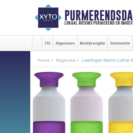
PURMERENDSDA
lokaal nieuws purmerend en omgev
112
Algemeen
Bedrijvengids
Gemeente
Home
Regionaal
Leerlingen Martin Luther 