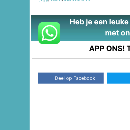
Heb je een leuke t
met on
APP ONS!
T
Deel op Facebook