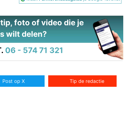
ip, foto of video die je
s wilt delen?
.
06 - 574 71 321
Post op X
Tip de redactie