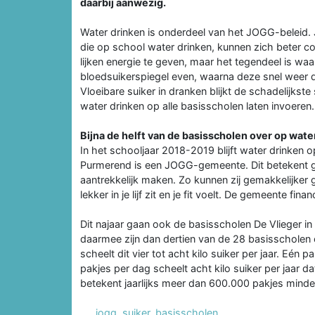
daarbij aanwezig.
Water drinken is onderdeel van het JOGG-beleid
die op school water drinken, kunnen zich beter c
lijken energie te geven, maar het tegendeel is waa
bloedsuikerspiegel even, waarna deze snel weer da
Vloeibare suiker in dranken blijkt de schadelijks
water drinken op alle basisscholen laten invoeren.
Bijna de helft van de basisscholen over op wate
In het schooljaar 2018-2019 blijft water drinke
Purmerend is een JOGG-gemeente. Dit betekent g
aantrekkelijk maken. Zo kunnen zij gemakkelijker g
lekker in je lijf zit en je fit voelt. De gemeente fi
Dit najaar gaan ook de basisscholen De Vlieger i
daarmee zijn dan dertien van de 28 basisscholen 
scheelt dit vier tot acht kilo suiker per jaar. Eén p
pakjes per dag scheelt acht kilo suiker per jaar da
betekent jaarlijks meer dan 600.000 pakjes minder
jogg
,
suiker
,
basisscholen