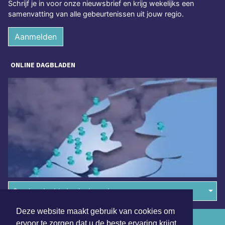
Schrijf je in voor onze nieuwsbrief en krijg wekelijks een
samenvatting van alle gebeurtenissen uit jouw regio.
Aanmelden
ONLINE DAGBLADEN
Overige dagbladen in de regio
Deze website maakt gebruik van cookies om
Algemene voorwaarden
ervoor te zorgen dat u de beste ervaring krijgt