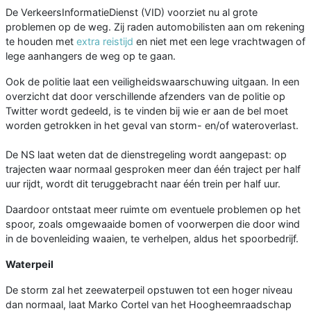
De VerkeersInformatieDienst (VID) voorziet nu al grote
problemen op de weg. Zij raden automobilisten aan om rekening
te houden met
extra reistijd
en niet met een lege vrachtwagen of
lege aanhangers de weg op te gaan.
Ook de politie laat een veiligheidswaarschuwing uitgaan. In een
overzicht dat door verschillende afzenders van de politie op
Twitter wordt gedeeld, is te vinden bij wie er aan de bel moet
worden getrokken in het geval van storm- en/of wateroverlast.
De NS laat weten dat de dienstregeling wordt aangepast: op
trajecten waar normaal gesproken meer dan één traject per half
uur rijdt, wordt dit teruggebracht naar één trein per half uur.
Daardoor ontstaat meer ruimte om eventuele problemen op het
spoor, zoals omgewaaide bomen of voorwerpen die door wind
in de bovenleiding waaien, te verhelpen, aldus het spoorbedrijf.
Waterpeil
De storm zal het zeewaterpeil opstuwen tot een hoger niveau
dan normaal, laat Marko Cortel van het Hoogheemraadschap