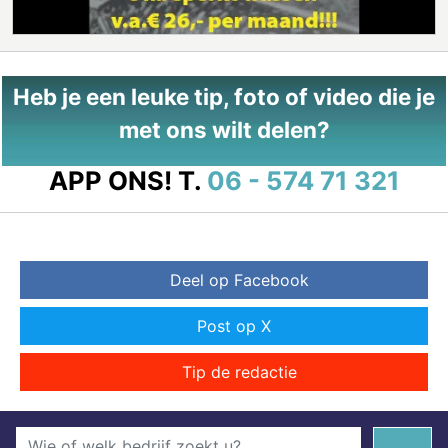
Heb je een leuke tip, foto of video die je
met ons wilt delen?
APP ONS!
T.
06 - 574 71 321
Deel op Facebook
Post op X
Tip de redactie