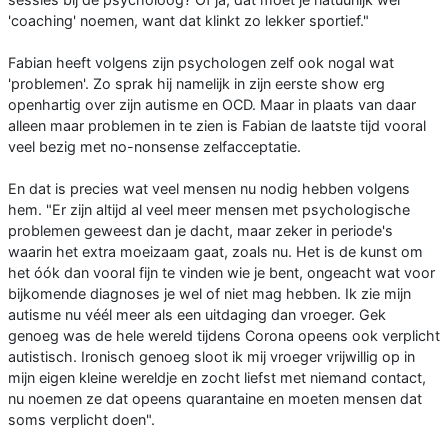
'coaching' noemen, want dat klinkt zo lekker sportief."
Fabian heeft volgens zijn psychologen zelf ook nogal wat
'problemen'. Zo sprak hij namelijk in zijn eerste show erg
openhartig over zijn autisme en OCD. Maar in plaats van daar
alleen maar problemen in te zien is Fabian de laatste tijd vooral
veel bezig met no-nonsense zelfacceptatie.
En dat is precies wat veel mensen nu nodig hebben volgens
hem. "Er zijn altijd al veel meer mensen met psychologische
problemen geweest dan je dacht, maar zeker in periode's
waarin het extra moeizaam gaat, zoals nu. Het is de kunst om
het óók dan vooral fijn te vinden wie je bent, ongeacht wat voor
bijkomende diagnoses je wel of niet mag hebben. Ik zie mijn
autisme nu véél meer als een uitdaging dan vroeger. Gek
genoeg was de hele wereld tijdens Corona opeens ook verplicht
autistisch. Ironisch genoeg sloot ik mij vroeger vrijwillig op in
mijn eigen kleine wereldje en zocht liefst met niemand contact,
nu noemen ze dat opeens quarantaine en moeten mensen dat
soms verplicht doen".