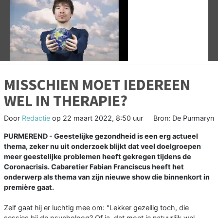
Vorige
V
MISSCHIEN MOET IEDEREEN
WEL IN THERAPIE?
Door
Redactie
op
22 maart 2022, 8:50 uur
Bron: De Purmaryn
PURMEREND - Geestelijke gezondheid is een erg actueel
thema, zeker nu uit onderzoek blijkt dat veel doelgroepen
meer geestelijke problemen heeft gekregen tijdens de
Coronacrisis. Cabaretier Fabian Franciscus heeft het
onderwerp als thema van zijn nieuwe show die binnenkort in
première gaat.
Zelf gaat hij er luchtig mee om: "Lekker gezellig toch, die
sessies bij de psycholoog? Of ja, dat moet je natuurlijk wel