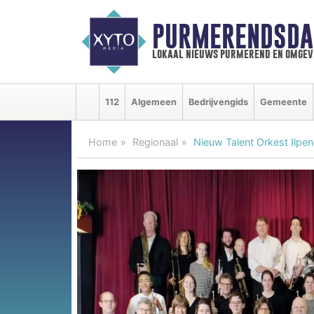
PURMERENDSDA
lokaal nieuws purmerend en omgev
112
Algemeen
Bedrijvengids
Gemeente
Home
Regionaal
Nieuw Talent Orkest Ilpe