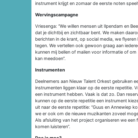
instrument krijgt en zomaar de eerste noten speelt!
Wervingscampagne
Vriesenga: “We willen mensen uit Ilpendam en Bee
dat je dichtbij en zichtbaar bent. We maken daaro
berichten in de krant, op social media, we flyere
tegen. We vertellen ook gewoon graag aan ieder
kunnen mij bellen of mailen voor informatie of om
kan meedoen”.
Instrumenten
Deelnemers aan Nieuw Talent Orkest gebruiken een
instrumenten liggen klaar op de eerste repetitie.
een instrument hebben. Vaak is dat zo. Dan rese
kunnen op de eerste repetitie een instrument kieze
uit naar de eerste repetitie: “Guus en Annewiep k
we er ook om de nieuwe muzikanten zoveel mogelijk
Als afsluiting van het project organiseren we een 
komen luisteren”.
Doe je mee?