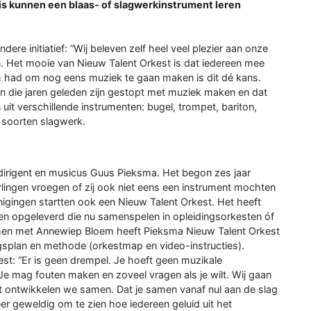
s kunnen een blaas- of slagwerkinstrument leren
ere initiatief: “Wij beleven zelf heel veel plezier aan onze
. Het mooie van Nieuw Talent Orkest is dat iedereen mee
om had om nog eens muziek te gaan maken is dit dé kans.
en die jaren geleden zijn gestopt met muziek maken en dat
it verschillende instrumenten: bugel, trompet, bariton,
 soorten slagwerk.
se dirigent en musicus Guus Pieksma. Het begon zes jaar
erlingen vroegen of zij ook niet eens een instrument mochten
igingen startten ook een Nieuw Talent Orkest. Het heeft
ten opgeleverd die nu samenspelen in opleidingsorkesten óf
amen met Annewiep Bloem heeft Pieksma Nieuw Talent Orkest
splan en methode (orkestmap en video-instructies).
st: “Er is geen drempel. Je hoeft geen muzikale
Je mag fouten maken en zoveel vragen als je wilt. Wij gaan
dat ontwikkelen we samen. Dat je samen vanaf nul aan de slag
er geweldig om te zien hoe iedereen geluid uit het