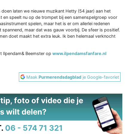
n doen laten we nieuwe muzikant Hetty (54 jaar) aan het
st en speelt nu op de trompet bij een samenspelgroep voor
laasinstrument spelen, maar het is er om allerlei redenen
 spannend, maar dat was gauw voorbij. De sfeer is positief.
amen doet maakt het extra leuk. Ik ben helemaal verknocht
est Ilpendam& Beemster op
www.ilpendamsfanfare.nl
Maak
Purmerendsdagblad
je Google-favoriet
ip, foto of video die je
s wilt delen?
.
06 - 574 71 321