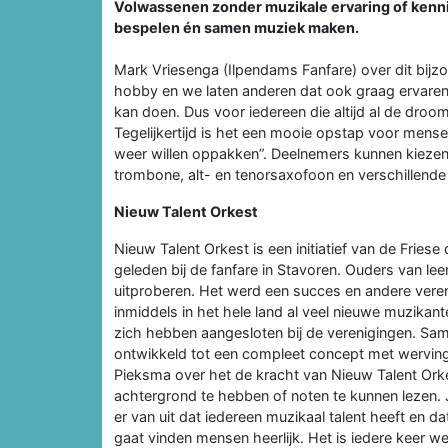
Volwassenen zonder muzikale ervaring of kenni
bespelen én samen muziek maken.
Mark Vriesenga (Ilpendams Fanfare) over dit bijzond
hobby en we laten anderen dat ook graag ervaren
kan doen. Dus voor iedereen die altijd al de dro
Tegelijkertijd is het een mooie opstap voor mens
weer willen oppakken”. Deelnemers kunnen kiezen u
trombone, alt- en tenorsaxofoon en verschillende
Nieuw Talent Orkest
Nieuw Talent Orkest is een initiatief van de Frie
geleden bij de fanfare in Stavoren. Ouders van le
uitproberen. Het werd een succes en andere veren
inmiddels in het hele land al veel nieuwe muzikan
zich hebben aangesloten bij de verenigingen. S
ontwikkeld tot een compleet concept met werving
Pieksma over het de kracht van Nieuw Talent Orke
achtergrond te hebben of noten te kunnen lezen. 
er van uit dat iedereen muzikaal talent heeft en 
gaat vinden mensen heerlijk. Het is iedere keer we