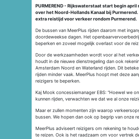
PURMEREND - Rijkswaterstaat start begin apri
over het Noord-Hollands Kanaal bij Purmerend. 
extra reistijd voor verkeer rondom Purmerend.
De bussen van MeerPlus rijden daarom met ingang
doordeweekse dagen. Het openbaarvervoerbedrijf
beperken en zoveel mogelijk overlast voor de rei
Door de werkzaamheden wordt voor al het verkeer
houdt in de nieuwe dienstregeling dan ook rekenin
Amsterdam Noord en Waterland rijden. Dit betekent
rijden minder vaak. MeerPlus hoopt met deze aanp
reizigers te beperken.
Kaj Mook concessiemanager EBS: “Hoewel we on
kunnen rijden, verwachten we dat we al onze rei
Maar er zullen momenten zijn waarop verkeersops
bussen. We hopen dan ook op begrip van onze reiz
MeerPlus adviseert reizigers om rekening te houden
te reizen. Ook is het raadzaam om voor vertrek d