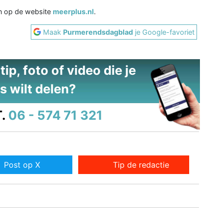
en op de website
meerplus.nl
.
Maak
Purmerendsdagblad
je Google-favoriet
ip, foto of video die je
s wilt delen?
.
06 - 574 71 321
Post op X
Tip de redactie