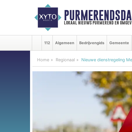
PURMERENDSDA
lokaal nieuws purmerend en omgev
112
Algemeen
Bedrijvengids
Gemeente
Home
Regionaal
Nieuwe dienstregeling Me