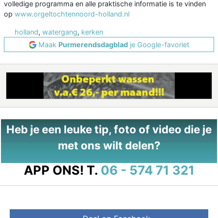
volledige programma en alle praktische informatie is te vinden
op
www.orgeltochtennoord-holland.nl
holland
,
watergang
,
kerken
Maak
Purmerendsdagblad
je Google-favoriet
Heb je een leuke tip, foto of video die je
met ons wilt delen?
APP ONS!
T.
06 - 574 71 321