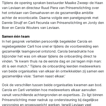
Tijdens de opening spraken bestuurder Maaike Zweep-de Haan
van Leviaan en directeur Ruud Piera van Prinsenstichting over
het ontstaan van Genuahaven en de gezamenlijke ambitie
achter de woonlocatie. Daarna volgde een panelgesprek met
Dannie Struijf en Carli Fecunda van Prinsenstichting en Jordy den
Boer en Carola Wouters van Leviaan.
Samen één team
In het gesprek vertelden persoonlijk begeleider Carola en
regiebegeleider Carli hoe snel er tijdens de voorbereiding een
gezamenlijk teamgevoel ontstond. Carola benadrukte hoe
bijzonder het was om elkaar tijdens de onboarding direct te
vinden. “Ik kwam thuis na de eerste dag en zei tegen mijn man:
dit is een match.” Tijdens de onboarding leerden medewerkers
van beide organisaties van elkaar én ontwikkelden zij samen een
gezamenlijke visie: ‘Samen naast elkaar.’
Ook de verschillen tussen beide organisaties kwamen aan bod.
Carola en Carli vertelden hoe medewerkers elkaar aanvullen
vanuit verschillende achtergronden en expertises. Zo ligt binnen
Prinsenstichting meer nadruk op ondersteuning bij dagelijkse
verzorging en groepsgericht werken, terwijl Leviaan veel