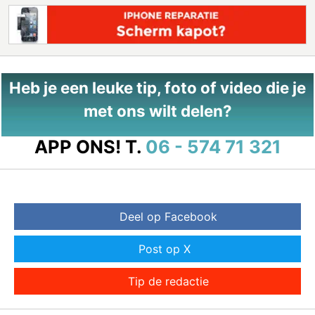
Heb je een leuke tip, foto of video die je
met ons wilt delen?
APP ONS!
T.
06 - 574 71 321
Deel op Facebook
Post op X
Tip de redactie