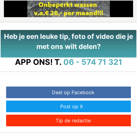
Heb je een leuke tip, foto of video die je
met ons wilt delen?
APP ONS!
T.
06 - 574 71 321
Deel op Facebook
Post op X
Tip de redactie