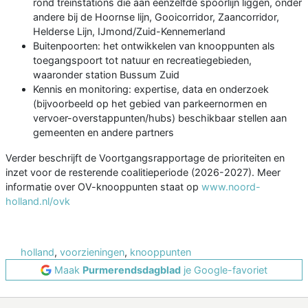
rond treinstations die aan eenzelfde spoorlijn liggen, onder
andere bij de Hoornse lijn, Gooicorridor, Zaancorridor,
Helderse Lijn, IJmond/Zuid-Kennemerland
Buitenpoorten: het ontwikkelen van knooppunten als
toegangspoort tot natuur en recreatiegebieden,
waaronder station Bussum Zuid
Kennis en monitoring: expertise, data en onderzoek
(bijvoorbeeld op het gebied van parkeernormen en
vervoer-overstappunten/hubs) beschikbaar stellen aan
gemeenten en andere partners
Verder beschrijft de Voortgangsrapportage de prioriteiten en
inzet voor de resterende coalitieperiode (2026-2027). Meer
informatie over OV-knooppunten staat op
www.noord-
holland.nl/ovk
holland
,
voorzieningen
,
knooppunten
Maak
Purmerendsdagblad
je Google-favoriet