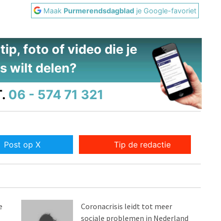
Maak
Purmerendsdagblad
je Google-favoriet
ip, foto of video die je
s wilt delen?
.
06 - 574 71 321
Post op X
Tip de redactie
e
Coronacrisis leidt tot meer
sociale problemen in Nederland