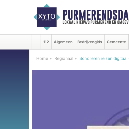
PURMERENDSDA
lokaal nieuws purmerend en omgev
112
Algemeen
Bedrijvengids
Gemeente
Home
Regionaal
Scholieren reizen digitaa