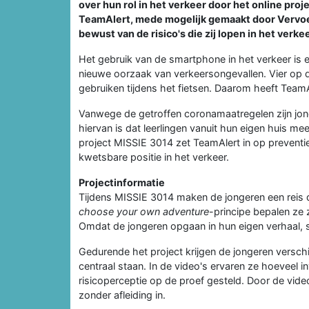
over hun rol in het verkeer door het online pr
TeamAlert, mede mogelijk gemaakt door Vervoe
bewust van de risico's die zij lopen in het verkee
Het gebruik van de smartphone in het verkeer is
nieuwe oorzaak van verkeersongevallen. Vier op 
gebruiken tijdens het fietsen. Daarom heeft TeamA
Vanwege de getroffen coronamaatregelen zijn jong
hiervan is dat leerlingen vanuit hun eigen huis me
project MISSIE 3014 zet TeamAlert in op preventi
kwetsbare positie in het verkeer.
Projectinformatie
Tijdens MISSIE 3014 maken de jongeren een reis do
choose your own adventure
-principe bepalen ze z
Omdat de jongeren opgaan in hun eigen verhaal, 
Gedurende het project krijgen de jongeren verschil
centraal staan. In de video's ervaren ze hoeveel i
risicoperceptie op de proef gesteld. Door de video
zonder afleiding in.