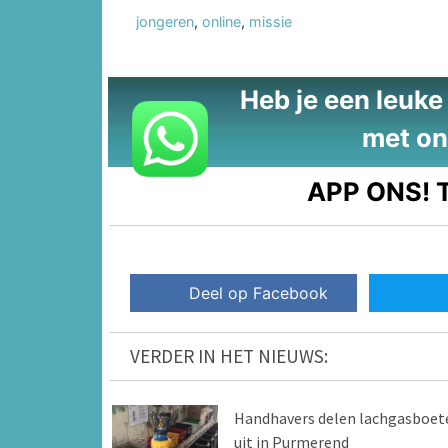
jongeren
,
online
,
missie
Heb je een leuke t
met on
APP ONS!
T
Deel op Facebook
VERDER IN HET NIEUWS:
Handhavers delen lachgasboet
uit in Purmerend