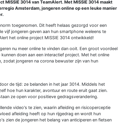
oject MISSIE 3014 van TeamAlert. Met MISSIE 3014 maakt
rregio Amsterdam, jongeren online op een leuke manier
r.
 enorm toegenomen. Dit heeft helaas gezorgd voor een
de vijf jongeren geven aan hun smartphone weleens te
lert het online project MISSIE 3014 ontwikkeld!
eren nu meer online te vinden dan ooit. Een groot voordeel
e kunnen doen aan een interactief project. Met het online
e, zodat jongeren na corona bewuster zijn van hun
or de tijd: ze belanden in het jaar 3014. Middels het
elf hoe hun karakter, avontuur en route eruit gaat zien.
staan ze open voor positieve gedragsverandering.
lende video's te zien, waarin afleiding en risicoperceptie
nvloed afleiding heeft op hun rijgedrag en wordt hun
's zien de jongeren het belang van anticiperen en fietsen