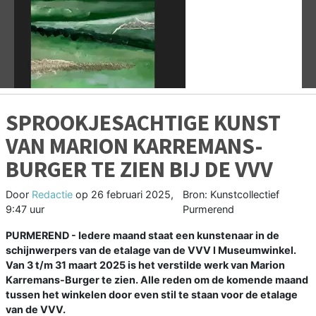
Vorige
V
SPROOKJESACHTIGE KUNST
VAN MARION KARREMANS-
BURGER TE ZIEN BIJ DE VVV
Door
Redactie
op
26 februari 2025,
Bron: Kunstcollectief
9:47 uur
Purmerend
PURMEREND - Iedere maand staat een kunstenaar in de
schijnwerpers van de etalage van de VVV l Museumwinkel.
Van 3 t/m 31 maart 2025 is het verstilde werk van Marion
Karremans-Burger te zien. Alle reden om de komende maand
tussen het winkelen door even stil te staan voor de etalage
van de VVV.