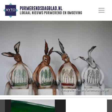
PURMERENDSDAGBLAD.NL
lokaal nieuws purmerend en omgeving