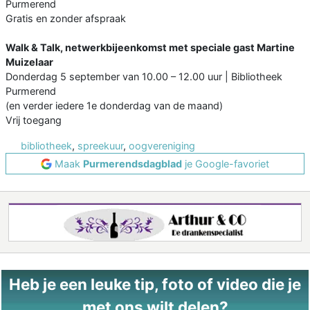
Purmerend
Gratis en zonder afspraak
Walk & Talk, netwerkbijeenkomst met speciale gast Martine
Muizelaar
Donderdag 5 september van 10.00 – 12.00 uur | Bibliotheek
Purmerend
(en verder iedere 1e donderdag van de maand)
Vrij toegang
bibliotheek
,
spreekuur
,
oogvereniging
Maak
Purmerendsdagblad
je Google-favoriet
Heb je een leuke tip, foto of video die je
met ons wilt delen?