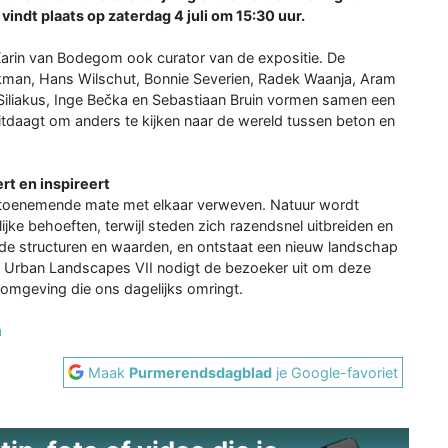
indt plaats op zaterdag 4 juli om 15:30 uur.
arin van Bodegom ook curator van de expositie. De
man, Hans Wilschut, Bonnie Severien, Radek Waanja, Aram
 Siliakus, Inge Bečka en Sebastiaan Bruin vormen samen een
uitdaagt om anders te kijken naar de wereld tussen beton en
rt en inspireert
in toenemende mate met elkaar verweven. Natuur wordt
e behoeften, terwijl steden zich razendsnel uitbreiden en
wde structuren en waarden, en ontstaat een nieuw landschap
n. Urban Landscapes VII nodigt de bezoeker uit om deze
 omgeving die ons dagelijks omringt.
a
Maak
Purmerendsdagblad
je Google-favoriet