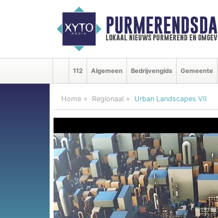
PURMERENDSDA
lokaal nieuws purmerend en omgev
112
Algemeen
Bedrijvengids
Gemeente
Home
Regionaal
Urban Landscapes VII