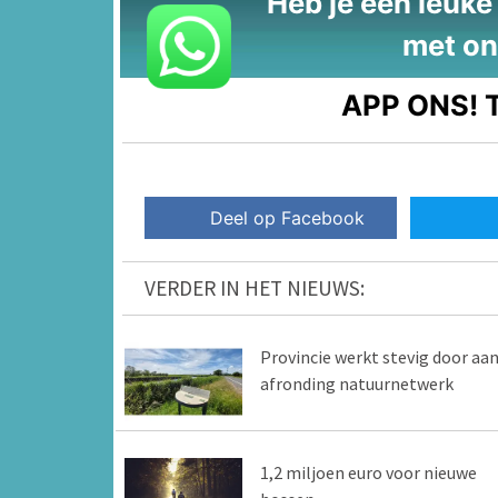
Heb je een leuke t
met on
APP ONS!
T
Deel op Facebook
VERDER IN HET NIEUWS:
Provincie werkt stevig door aa
afronding natuurnetwerk
1,2 miljoen euro voor nieuwe