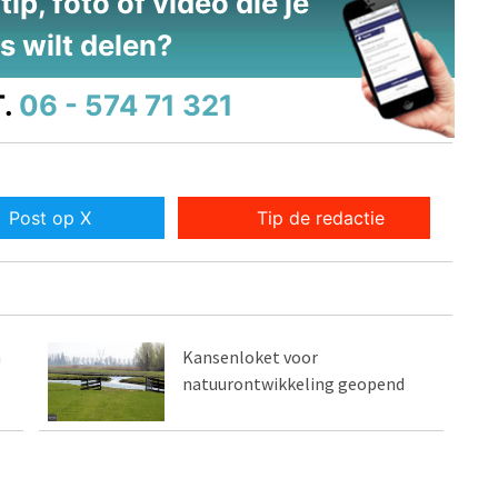
ip, foto of video die je
s wilt delen?
.
06 - 574 71 321
Post op X
Tip de redactie
n
Kansenloket voor
natuurontwikkeling geopend