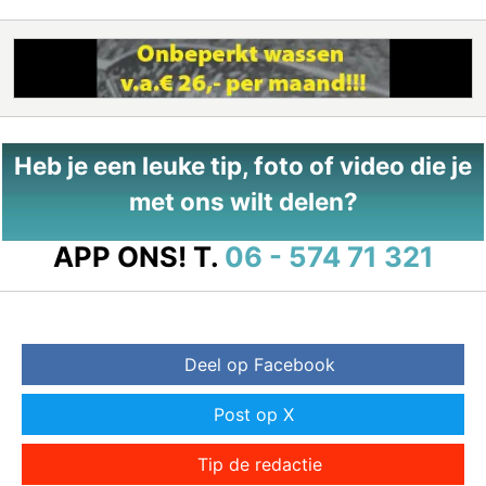
Heb je een leuke tip, foto of video die je
met ons wilt delen?
APP ONS!
T.
06 - 574 71 321
Deel op Facebook
Post op X
Tip de redactie