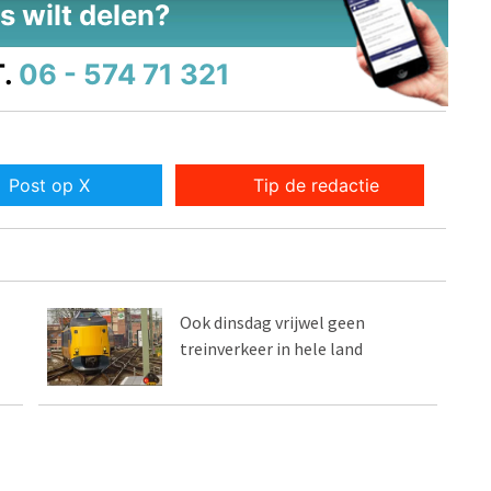
s wilt delen?
.
06 - 574 71 321
Post op X
Tip de redactie
Ook dinsdag vrijwel geen
treinverkeer in hele land