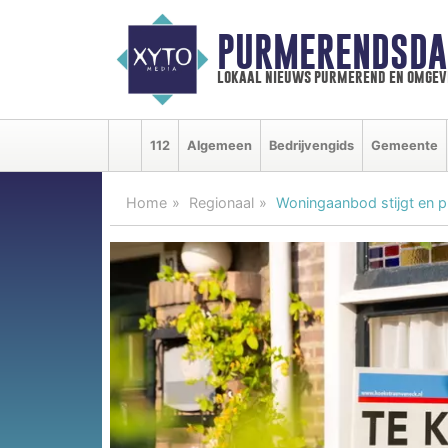
PURMERENDSDA
lokaal nieuws purmerend en omgev
112
Algemeen
Bedrijvengids
Gemeente
Home
Regionaal
Woningaanbod stijgt en pr