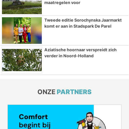
maatregelen voor
Tweede editie Sorochynska Jaarmarkt
komt er aan in Stadspark De Parel
Aziatische hoornaar verspreidt zich
verder in Noord-Holland
ONZE
PARTNERS