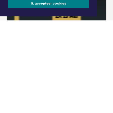
Ik accepteer cookies
|
Nieuws | Sport | Evenementen
Hoofdvestiging:
van Benthuizenlaan 1
1701 BZ Heerhugowaard
072 8200 600