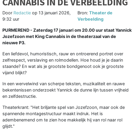
CANNABIS IN DE VERBEELDING
Door
Redactie
op
13 januari 2026,
Bron:
Theater de
9:32 uur
Verbeelding
PURMEREND - Zaterdag 17 januari om 20.00 uur staat Yannick
Jozefzoon met King Cannabis in de theaterzaal van de
nieuwe P3.
Een liefdevol, humoristisch, rauw en ontroerend portret over
zelfrespect, verslaving en rolmodellen. Hoe houd je je daarin
staande? En wat als je grootste bondgenoot ook je grootste
vijand blijkt?
In een wervelwind van scherpe teksten, muzikaliteit en rauwe
bekentenissen onderzoekt Yannick de dunne lijn tussen vrijheid
en zelfdestructie.
Theaterkrant: "Het briljante spel van Jozefzoon, maar ook de
spannende montagestructuur maakt indruk. Het is
adembenemend om te zien hoe makkelijk hij van rol naar rol
glijdt."