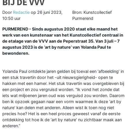
BIJ DE VVV
Door
Redactie
op
26 juni 2023,
Bron: Kunstcollectief
10:50 uur
Purmerend
PURMEREND - Sinds augustus 2020 staat elke maand het
werk van een kunstenaar van het Kunstcollectief centraal in
de etalage van de VVV aan de Peperstraat 35. Van 3 juli – 7
augustus 2023 is de ‘art by nature’ van Yolanda Paul te
bewonderen.
Yolanda Paul ontdekte jaren gelden bij toeval een ‘afbeelding’ in
een stuk travertin door het -uit nieuwsgierigheid- open te
hakken met een hamer. Het stuk travertin was overgebleven bij
een project en zou vergruisd worden. “Ik vond het zonde dat
iets wat miljoenen jaren oud was verguisd zou worden. Daarom
ben ik opzoek gegaan naar een vorm waarmee ik deze ‘art by
nature’ kan delen met anderen. Alleen wist ik toen nog niet
precies hoe? Het is een heel proces geweest vanaf de eerste
ontdekking tot hoe ik de ‘art by nature’ nu zichtbaar maak aan
anderen.”