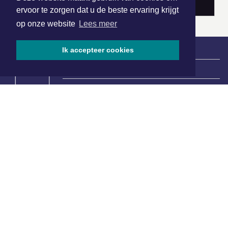
ervoor te zorgen dat u de beste ervaring krijgt
op onze website
Lees meer
Ik accepteer cookies
|
Nieuws | Sport | Evenementen
Hoofdvestiging:
van Benthuizenlaan 1
1701 BZ Heerhugowaard
072 8200 600
redactie@xyto.nl
www.xyto.nl
SOCIAL MEDIA