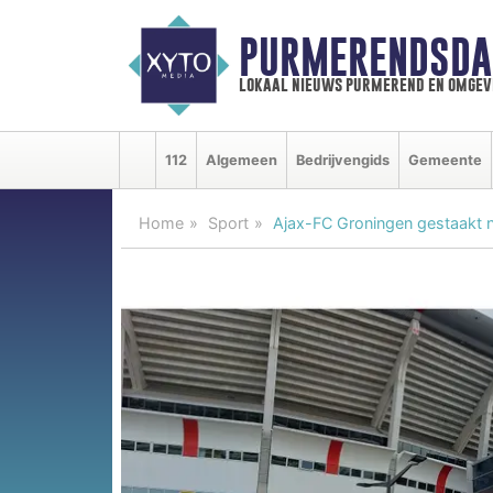
PURMERENDSDA
lokaal nieuws purmerend en omgev
112
Algemeen
Bedrijvengids
Gemeente
Home
Sport
Ajax-FC Groningen gestaakt n