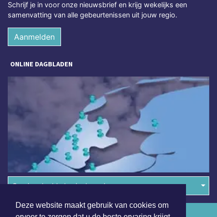
Schrijf je in voor onze nieuwsbrief en krijg wekelijks een
samenvatting van alle gebeurtenissen uit jouw regio.
Aanmelden
ONLINE DAGBLADEN
Overige dagbladen in de regio
Deze website maakt gebruik van cookies om
Algemene voorwaarden
ervoor te zorgen dat u de beste ervaring krijgt