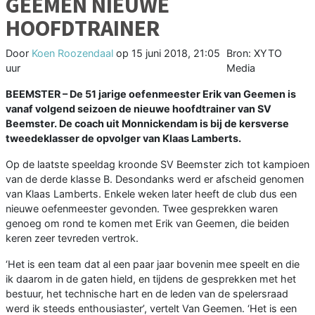
GEEMEN NIEUWE
HOOFDTRAINER
Door
Koen Roozendaal
op
15 juni 2018, 21:05
Bron: XYTO
uur
Media
BEEMSTER – De 51 jarige oefenmeester Erik van Geemen is
vanaf volgend seizoen de nieuwe hoofdtrainer van SV
Beemster. De coach uit Monnickendam is bij de kersverse
tweedeklasser de opvolger van Klaas Lamberts.
Op de laatste speeldag kroonde SV Beemster zich tot kampioen
van de derde klasse B. Desondanks werd er afscheid genomen
van Klaas Lamberts. Enkele weken later heeft de club dus een
nieuwe oefenmeester gevonden. Twee gesprekken waren
genoeg om rond te komen met Erik van Geemen, die beiden
keren zeer tevreden vertrok.
‘Het is een team dat al een paar jaar bovenin mee speelt en die
ik daarom in de gaten hield, en tijdens de gesprekken met het
bestuur, het technische hart en de leden van de spelersraad
werd ik steeds enthousiaster’, vertelt Van Geemen. ‘Het is een