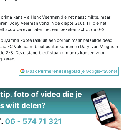
 prima kans via Henk Veerman die net naast mikte, maar
ren. Joey Veerman vond in de diepte Guus Til, die het
zelf scoorde even later met een bekeken schot de 0-2.
Mbuyamba kopte raak uit een corner, maar hetzelfde deed Til
as. FC Volendam bleef echter komen en Daryl van Mieghem
de 2-3. Deze stand bleef staan ondanks kansen voor
g keren.
Maak
Purmerendsdagblad
je Google-favoriet
ip, foto of video die je
s wilt delen?
.
06 - 574 71 321