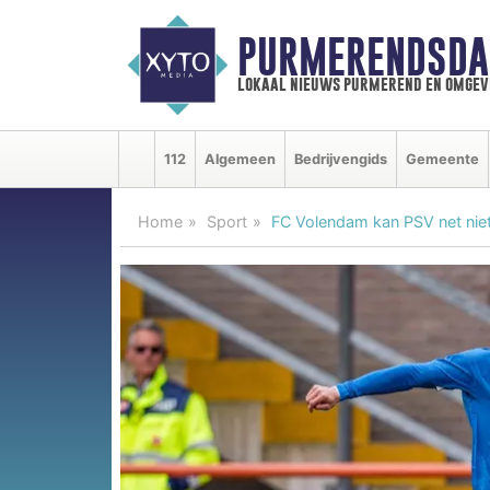
PURMERENDSDA
lokaal nieuws purmerend en omgev
112
Algemeen
Bedrijvengids
Gemeente
Home
Sport
FC Volendam kan PSV net nie