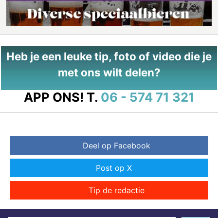
Heb je een leuke tip, foto of video die je
met ons wilt delen?
APP ONS!
T.
06 - 574 71 321
Deel op Facebook
Post op X
Tip de redactie