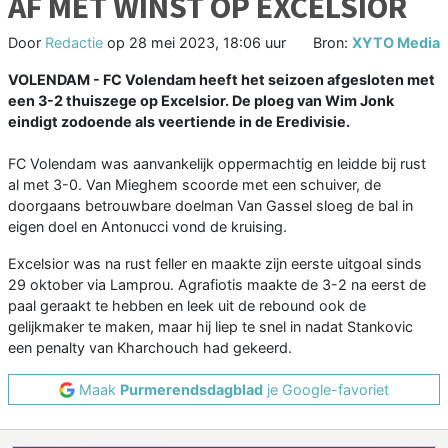
AF MET WINST OP EXCELSIOR
Door
Redactie
op
28 mei 2023, 18:06 uur
Bron:
XYTO Media
VOLENDAM - FC Volendam heeft het seizoen afgesloten met
een 3-2 thuiszege op Excelsior. De ploeg van Wim Jonk
eindigt zodoende als veertiende in de Eredivisie.
FC Volendam was aanvankelijk oppermachtig en leidde bij rust
al met 3-0. Van Mieghem scoorde met een schuiver, de
doorgaans betrouwbare doelman Van Gassel sloeg de bal in
eigen doel en Antonucci vond de kruising.
Excelsior was na rust feller en maakte zijn eerste uitgoal sinds
29 oktober via Lamprou. Agrafiotis maakte de 3-2 na eerst de
paal geraakt te hebben en leek uit de rebound ook de
gelijkmaker te maken, maar hij liep te snel in nadat Stankovic
een penalty van Kharchouch had gekeerd.
Maak
Purmerendsdagblad
je Google-favoriet