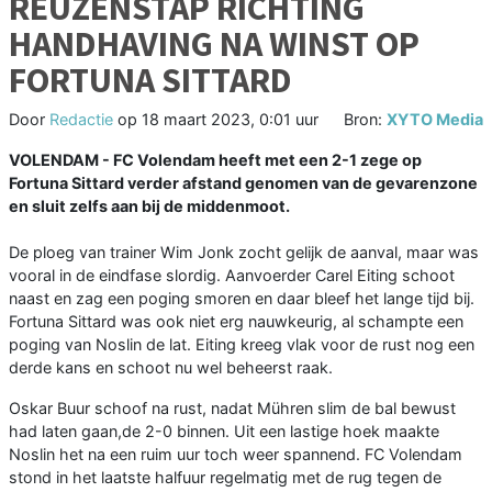
REUZENSTAP RICHTING
HANDHAVING NA WINST OP
FORTUNA SITTARD
Door
Redactie
op
18 maart 2023, 0:01 uur
Bron:
XYTO Media
VOLENDAM - FC Volendam heeft met een 2-1 zege op
Fortuna Sittard verder afstand genomen van de gevarenzone
en sluit zelfs aan bij de middenmoot.
De ploeg van trainer Wim Jonk zocht gelijk de aanval, maar was
vooral in de eindfase slordig. Aanvoerder Carel Eiting schoot
naast en zag een poging smoren en daar bleef het lange tijd bij.
Fortuna Sittard was ook niet erg nauwkeurig, al schampte een
poging van Noslin de lat. Eiting kreeg vlak voor de rust nog een
derde kans en schoot nu wel beheerst raak.
Oskar Buur schoof na rust, nadat Mühren slim de bal bewust
had laten gaan,de 2-0 binnen. Uit een lastige hoek maakte
Noslin het na een ruim uur toch weer spannend. FC Volendam
stond in het laatste halfuur regelmatig met de rug tegen de