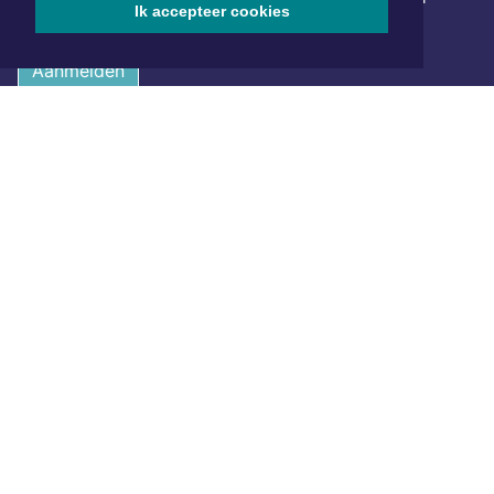
Ik accepteer cookies
samenvatting van alle gebeurtenissen uit jouw regio.
Aanmelden
ONLINE DAGBLADEN
Overige dagbladen in de regio
Algemene voorwaarden