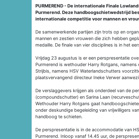
PURMEREND - De internationale Finale Lowland
Purmerend. Deze handboogschietwedstrijd beslu
internationale competitie voor mannen en vr
De samenwerkende partijen zijn trots op en organis
mannen en zestien vrouwen die zich hebben gepla
medaille. De finale van vier disciplines is in h
Vrijdag 23 augustus is er een perspresentatie ov
Purmerend is wethouder Harry Rotgans, namens
Strijbis, namens HSV Waterlandschutters voorzit
plaatsvervangend directeur Ineke Verwer aanwezi
De verslaggevers krijgen als onderdeel van de pe
(compoundschutter) en Sarina Laan (recurveschutter
Wethouder Harry Rotgans gaat handboogschieten. 
onder deskundige begeleiding van vrijwilligers v
handboog te schieten.
De perspresentatie is in de accommodatie van 
Purmerend. Inloop vanaf 14.45 uur, de perspresent