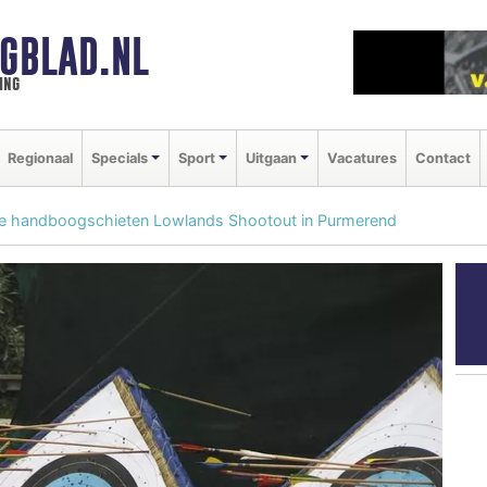
GBLAD.NL
ing
Regionaal
Specials
Sport
Uitgaan
Vacatures
Contact
itie handboogschieten Lowlands Shootout in Purmerend