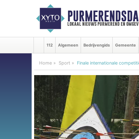
PURMERENDSDA
lokaal nieuws purmerend en omgev
112
Algemeen
Bedrijvengids
Gemeente
Home
Sport
Finale internationale compet