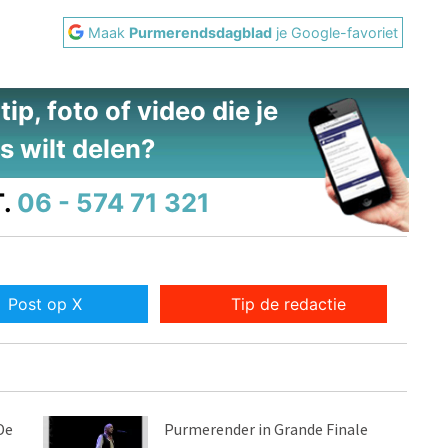
Maak
Purmerendsdagblad
je Google-favoriet
ip, foto of video die je
s wilt delen?
.
06 - 574 71 321
Post op X
Tip de redactie
De
Purmerender in Grande Finale