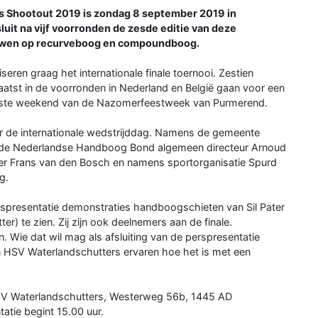
s Shootout 2019 is zondag 8 september 2019 in
it na vijf voorronden de zesde editie van deze
ouwen op recurveboog en compoundboog.
eren graag het internationale finale toernooi. Zestien
atst in de voorronden in Nederland en België gaan voor een
et eerste weekend van de Nazomerfeestweek van Purmerend.
er de internationale wedstrijddag. Namens de gemeente
 de Nederlandse Handboog Bond algemeen directeur Arnoud
ter Frans van den Bosch en namens sportorganisatie Spurd
g.
rspresentatie demonstraties handboogschieten van Sil Pater
) te zien. Zij zijn ook deelnemers aan de finale.
Wie dat wil mag als afsluiting van de perspresentatie
an HSV Waterlandschutters ervaren hoe het is met een
HSV Waterlandschutters, Westerweg 56b, 1445 AD
atie begint 15.00 uur.