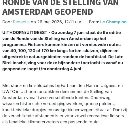
RONDE VAN DE STELLING VAN
AMSTERDAM GEOPEND
Door
Redactie
op
26 mei 2026, 12:11 uur
Bron:
Le Champion
UITHOORN/UITGEEST - Op zondag 7 juni staat de 6e editie
van de Ronde van de Stelling van Amsterdam op het
programma. Fietsers kunnen kiezen uit vernieuwde routes
van 40, 100, 120 of 170 km langs forten, sluizen, dijken en
uitgestrekte natuurgebieden rondom de hoofdstad. De Late
Bird-inschrijving voor deze bijzondere toertocht is vanaf nu
geopend en loopt t/m donderdag 4 juni.
Met start- en finishlocaties bij Fort aan den Ham in Uitgeest en
UWTC in Uithoorn ontdekken deelnemers de Stelling van
Amsterdam vanaf twee verschillende kanten. Onderweg
wisselen historische verdedigingswerken, groene polders,
karakteristieke dorpjes en rustige binnenwegen elkaar af. Dankzij
de verschillende afstanden is er voor zowel recreatieve fietsers
als fanatieke kilometervreters een passende route.